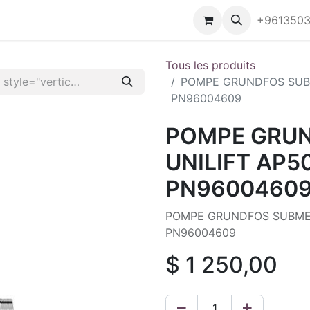
z-vous
Contactez-nous
+961350
Tous les produits
POMPE GRUNDFOS SUBME
PN96004609
POMPE GRUN
UNILIFT AP50
PN9600460
POMPE GRUNDFOS SUBMERS
PN96004609
$
1 250,00