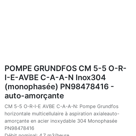
POMPE GRUNDFOS CM 5-5 O-R-
I-E-AVBE C-A-A-N Inox304
(monophasée) PN98478416 -
auto-amorçante
CM 5-5 O-R-I-E AVBE C-A-A-N: Pompe Grundfos
horizontale multicellulaire à aspiration axialeauto-
amorçante en acier inoxydable 304 Monophasée
PN98478416
Débit nominal: 4.7 m3/heure