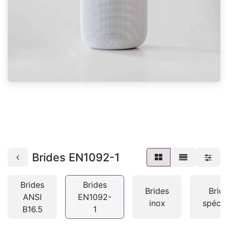
Brides EN1092-1
Brides
Brides
Brides
Brid
ANSI
EN1092-
inox
spécia
B16.5
1